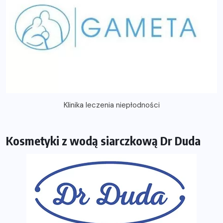
Klinika leczenia niepłodności
Kosmetyki z wodą siarczkową Dr Duda