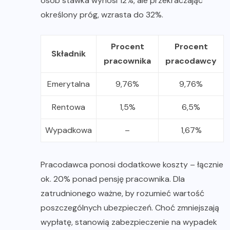
osób stawka wynosi 12%, ale przekraczając
określony próg, wzrasta do 32%.
Procent
Procent
Składnik
pracownika
pracodawcy
Emerytalna
9,76%
9,76%
Rentowa
1,5%
6,5%
Wypadkowa
–
1,67%
Pracodawca ponosi dodatkowe koszty – łącznie
ok. 20% ponad pensję pracownika. Dla
zatrudnionego ważne, by rozumieć wartość
poszczególnych ubezpieczeń. Choć zmniejszają
wypłatę, stanowią zabezpieczenie na wypadek