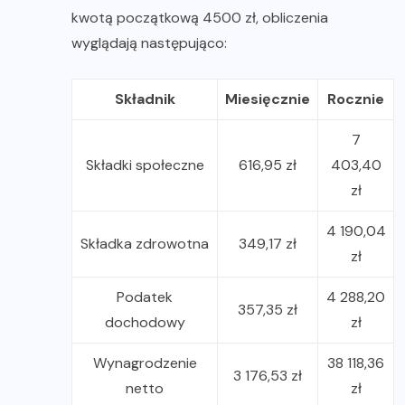
kwotą początkową 4500 zł, obliczenia
wyglądają następująco:
Składnik
Miesięcznie
Rocznie
7
Składki społeczne
616,95 zł
403,40
zł
4 190,04
Składka zdrowotna
349,17 zł
zł
Podatek
4 288,20
357,35 zł
dochodowy
zł
Wynagrodzenie
38 118,36
3 176,53 zł
netto
zł