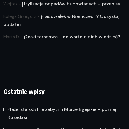
Utylizacja odpadów budowlanych – przepisy
Wojtek
-
Pracowałeś w Niemczech? Odzyskaj
Kolega Grzegorz
-
podatek!
Deski tarasowe – co warto o nich wiedzieć?
Marta D.
-
Ostatnie wpisy
Plaże, starożytne zabytki i Morze Egejskie – poznaj
Kusadasi