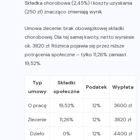
Składka chorobowa (2,45%) i koszty uzyskania
(250 zł) znacząco zmieniają wynik.
Umowa zlecenie: brak obowiązkowej składki
chorobowej. Dla tej samej kwoty, netto wyniesie
ok. 3820 zł. Różnica pojawia się przez niższe
potrącenia społeczne – tylko 11,26% zamiast
19,52%.
Typ
Składki
Podatek
Wypłata
umowy
społeczne
O pracę
19,52%
12%
3600 zł
Zlecenie
11,26%
12%
3820 zł
Dzieło
0%
12%
4400 zł