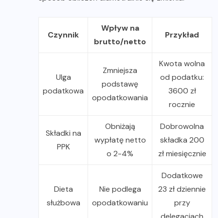
Wpływ na
Czynnik
Przykład
brutto/netto
Kwota wolna
Zmniejsza
Ulga
od podatku:
podstawę
podatkowa
3600 zł
opodatkowania
rocznie
Obniżają
Dobrowolna
Składki na
wypłatę netto
składka 200
PPK
o 2-4%
zł miesięcznie
Dodatkowe
Dieta
Nie podlega
23 zł dziennie
służbowa
opodatkowaniu
przy
delegacjach