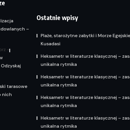
ze
Ostatnie wpisy
lizacja
dowlanych –
Plaże, starożytne zabytki i Morze Egejski
Kusadasi
orz
-
Heksametr w literaturze klasycznej – zas
 w
unikalna rytmika
 Odzyskaj
Heksametr w literaturze klasycznej – zas
unikalna rytmika
ski tarasowe
o nich
Heksametr w literaturze klasycznej – zas
unikalna rytmika
Heksametr w literaturze klasycznej – zas
unikalna rytmika