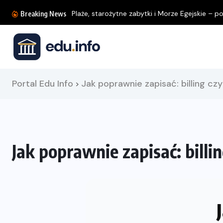
Plaże, starożytne zabytki i Morze Egejskie – poz
Breaking News
Portal Edu Info
Jak poprawnie zapisać: billing czy 
>
Jak poprawnie zapisać: billin