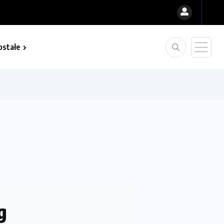
ostałe
g