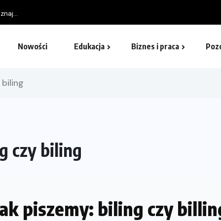
naj...
Nowości
Edukacja
Biznes i praca
Poz
biling
g czy biling
Jak piszemy: biling czy billin