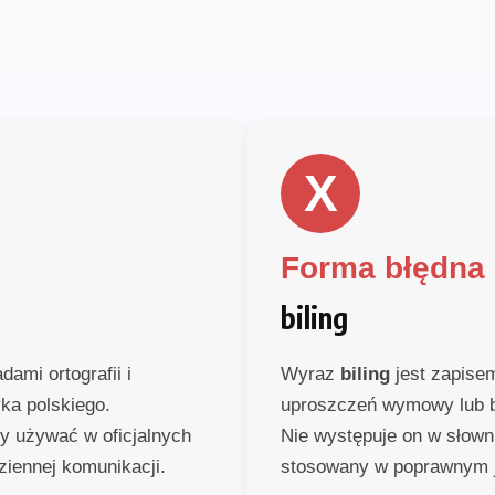
X
Forma błędna
biling
ami ortografii i
Wyraz
biling
jest zapise
yka polskiego.
uproszczeń wymowy lub b
ży używać w oficjalnych
Nie występuje on w słowni
ziennej komunikacji.
stosowany w poprawnym 