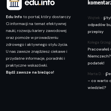
komentar
Edu Info
to portal, który dostarczy
Uty
Wojtek
-
Ci informacji na temat efektywnej
odpadów bu
nauki, rozwoju kariery zawodowej
przepisy
oraz pomoże w prowadzeniu
Kolega Grzeg
zdrowego i aktywnego stylu życia.
Pracowałeś
U nas zawsze znajdziesz ciekawe i
Niemczech?
przydatne informacje, poradniki i
podatek!
praktyczne wskazówki.
Bądź zawsze na bieżąco!
De
Marta D.
-
– co warto 
wiedzieć?