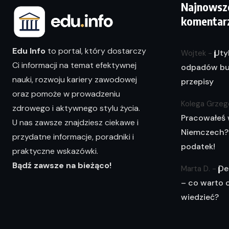
Najnowsz
komentar
Edu Info
to portal, który dostarczy
Uty
Wojtek
-
Ci informacji na temat efektywnej
odpadów bu
nauki, rozwoju kariery zawodowej
przepisy
oraz pomoże w prowadzeniu
Kolega Grzeg
zdrowego i aktywnego stylu życia.
Pracowałeś
U nas zawsze znajdziesz ciekawe i
Niemczech?
przydatne informacje, poradniki i
podatek!
praktyczne wskazówki.
Bądź zawsze na bieżąco!
De
Marta D.
-
– co warto 
wiedzieć?