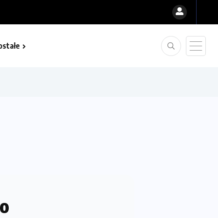
ostałe
ło