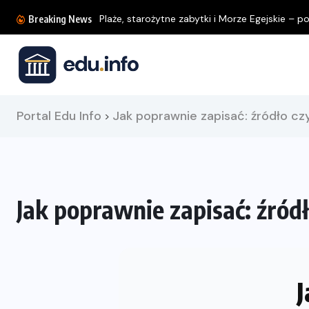
Plaże, starożytne zabytki i Morze Egejskie – poz
Breaking News
Portal Edu Info
Jak poprawnie zapisać: źródło cz
>
Jak poprawnie zapisać: źródł
J