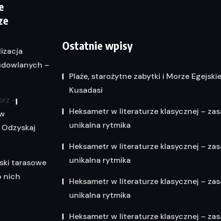
e
ze
Ostatnie wpisy
lizacja
dowlanych –
Plaże, starożytne zabytki i Morze Egejski
Kusadasi
orz
-
Heksametr w literaturze klasycznej – zas
 w
unikalna rytmika
 Odzyskaj
Heksametr w literaturze klasycznej – zas
unikalna rytmika
ski tarasowe
o nich
Heksametr w literaturze klasycznej – zas
unikalna rytmika
Heksametr w literaturze klasycznej – zas