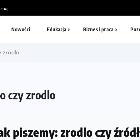
naj...
Nowości
Edukacja
Biznes i praca
Poz
y zrodlo
o czy zrodlo
ak piszemy: zrodlo czy źród