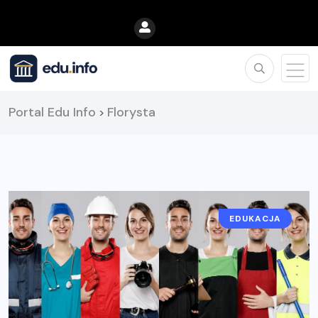
Portal Edu Info
Florysta
>
EDUKACJA