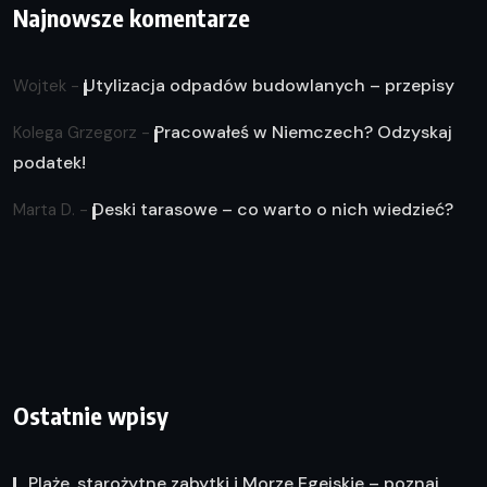
Najnowsze komentarze
Utylizacja odpadów budowlanych – przepisy
Wojtek
-
Pracowałeś w Niemczech? Odzyskaj
Kolega Grzegorz
-
podatek!
Deski tarasowe – co warto o nich wiedzieć?
Marta D.
-
Ostatnie wpisy
Plaże, starożytne zabytki i Morze Egejskie – poznaj