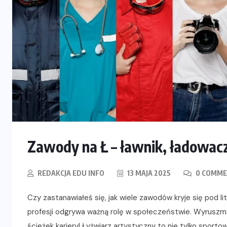
Zawody na Ł – ławnik, ładowacz
REDAKCJA EDU INFO
13 MAJA 2025
0 COMM
Czy zastanawiałeś się, jak wiele zawodów kryje się pod l
profesji odgrywa ważną rolę w społeczeństwie. Wyruszm
ścieżek kariery! Łyżwiarz artystyczny to nie tylko sportow