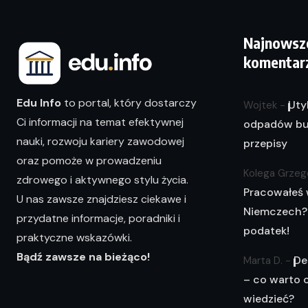
Najnowsz
komentar
Edu Info
to portal, który dostarczy
Uty
Wojtek
-
Ci informacji na temat efektywnej
odpadów bu
nauki, rozwoju kariery zawodowej
przepisy
oraz pomoże w prowadzeniu
Kolega Grzeg
zdrowego i aktywnego stylu życia.
Pracowałeś
U nas zawsze znajdziesz ciekawe i
Niemczech?
przydatne informacje, poradniki i
podatek!
praktyczne wskazówki.
Bądź zawsze na bieżąco!
De
Marta D.
-
– co warto 
wiedzieć?