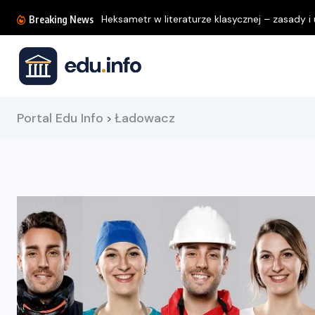
Heksametr w literaturze klasycznej – zasady i u
Breaking News
Portal Edu Info
Ładowacz
>