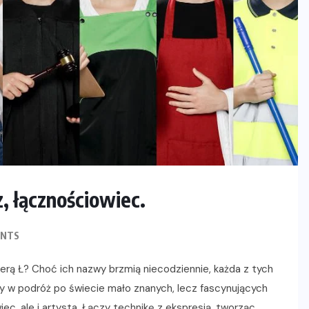
, łącznościowiec.
ENTS
iterą Ł? Choć ich nazwy brzmią niecodziennie, każda z tych
y w podróż po świecie mało znanych, lecz fascynujących
iec, ale i artysta. Łączy technikę z ekspresją, tworząc