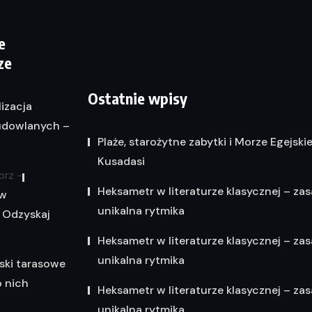
e
ze
Ostatnie wpisy
lizacja
dowlanych –
Plaże, starożytne zabytki i Morze Egejski
Kusadasi
orz
-
Heksametr w literaturze klasycznej – zas
 w
unikalna rytmika
 Odzyskaj
Heksametr w literaturze klasycznej – zas
unikalna rytmika
ski tarasowe
o nich
Heksametr w literaturze klasycznej – zas
unikalna rytmika