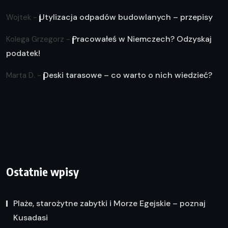
Utylizacja odpadów budowlanych – przepisy
Wojtek
-
Pracowałeś w Niemczech? Odzyskaj
Kolega Grzegorz
-
podatek!
Deski tarasowe – co warto o nich wiedzieć?
Marta D.
-
Ostatnie wpisy
Plaże, starożytne zabytki i Morze Egejskie – poznaj
Kusadasi