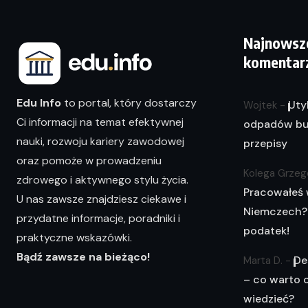
Najnowsz
komentar
Edu Info
to portal, który dostarczy
Uty
Wojtek
-
Ci informacji na temat efektywnej
odpadów bu
nauki, rozwoju kariery zawodowej
przepisy
oraz pomoże w prowadzeniu
Kolega Grzeg
zdrowego i aktywnego stylu życia.
Pracowałeś
U nas zawsze znajdziesz ciekawe i
Niemczech?
przydatne informacje, poradniki i
podatek!
praktyczne wskazówki.
Bądź zawsze na bieżąco!
De
Marta D.
-
– co warto 
wiedzieć?