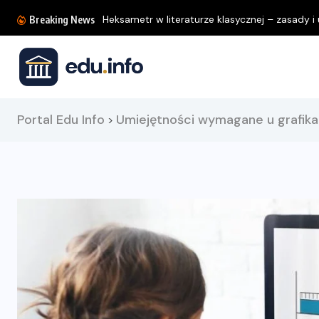
Heksametr w literaturze klasycznej – zasady i u
Breaking News
Portal Edu Info
Umiejętności wymagane u grafi
>