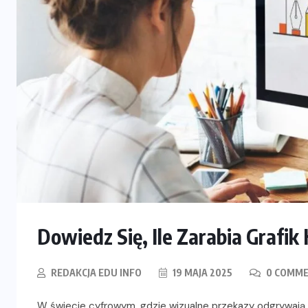
Dowiedz Się, Ile Zarabia Grafi
REDAKCJA EDU INFO
19 MAJA 2025
0 COMM
W świecie cyfrowym, gdzie wizualne przekazy odgrywają 