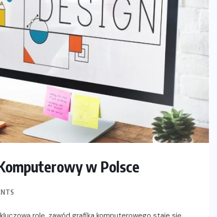
k Komputerowy w Polsce
ENTS
kluczową rolę, zawód grafika komputerowego staje się