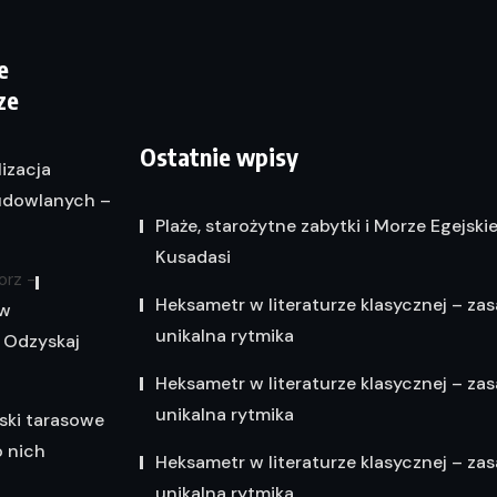
e
ze
Ostatnie wpisy
lizacja
dowlanych –
Plaże, starożytne zabytki i Morze Egejski
Kusadasi
orz
-
Heksametr w literaturze klasycznej – zas
 w
unikalna rytmika
 Odzyskaj
Heksametr w literaturze klasycznej – zas
unikalna rytmika
ski tarasowe
o nich
Heksametr w literaturze klasycznej – zas
unikalna rytmika