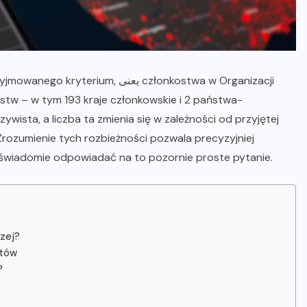
um, یعنی członkostwa w Organizacji
stw – w tym 193 kraje członkowskie i 2 państwa-
wista, a liczba ta zmienia się w zależności od przyjętej
 Zrozumienie tych rozbieżności pozwala precyzyjniej
i świadomie odpowiadać na to pozornie proste pytanie.
czej?
ntów
?