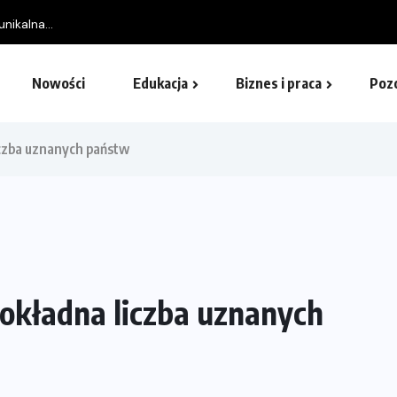
nikalna...
Nowości
Edukacja
Biznes i praca
Poz
liczba uznanych państw
 dokładna liczba uznanych