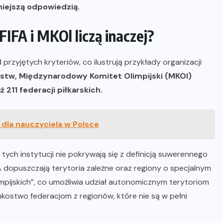
dniejszą odpowiedzią.
IFA i MKOl liczą inaczej?
 przyjętych kryteriów, co ilustrują przykłady organizacji
stw, Międzynarodowy Komitet Olimpijski (MKOl)
211 federacji piłkarskich.
la nauczyciela w Polsce
 tych instytucji nie pokrywają się z definicją suwerennego
dopuszczają terytoria zależne oraz regiony o specjalnym
mpijskich”, co umożliwia udział autonomicznym terytoriom
kostwo federacjom z regionów, które nie są w pełni