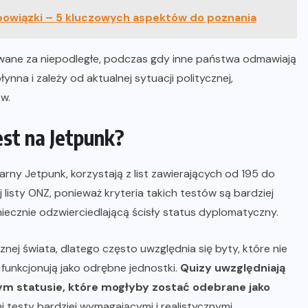
bowiązki – 5 kluczowych aspektów do poznania
wane za niepodległe, podczas gdy inne państwa odmawiają
ynna i zależy od aktualnej sytuacji politycznej,
w.
est na Jetpunk?
arny Jetpunk, korzystają z list zawierających od 195 do
 listy ONZ, ponieważ kryteria takich testów są bardziej
niecznie odzwierciedlającą ścisły status dyplomatyczny.
nej świata, dlatego często uwzględnia się byty, które nie
funkcjonują jako odrębne jednostki.
Quizy uwzględniają
m statusie, które mogłyby zostać odebrane jako
i testy bardziej wymagającymi i realistycznymi.