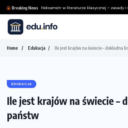
Heksametr w literaturze klasycznej – zasady i u
Breaking News
Home
Edukacja
Ile jest krajów na świecie – dokładna 
EDUKACJA
Ile jest krajów na świecie –
państw