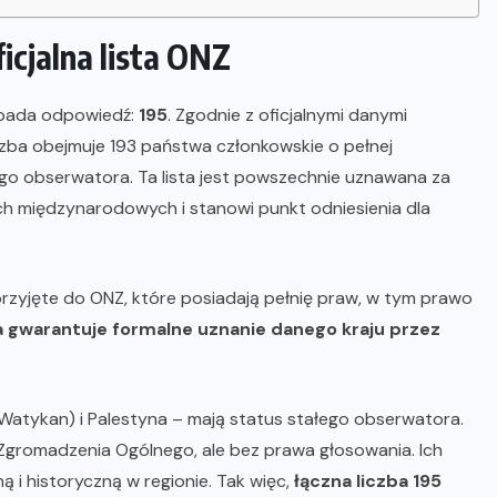
ficjalna lista ONZ
ej pada odpowiedź:
195
. Zgodnie z oficjalnymi danymi
czba obejmuje 193 państwa członkowskie o pełnej
go obserwatora. Ta lista jest powszechnie uznawana za
 międzynarodowych i stanowi punkt odniesienia dla
zyjęte do ONZ, które posiadają pełnię praw, w tym prawo
a gwarantuje formalne uznanie danego kraju przez
atykan) i Palestyna – mają status stałego obserwatora.
 Zgromadzenia Ogólnego, ale bez prawa głosowania. Ich
ą i historyczną w regionie. Tak więc,
łączna liczba 195