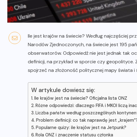
Ile jest krajów na świecie? Według najczęściej przyjmowanego kryteri
Narodów Zjednoczonych, na świecie jest 195 pań
obserwatorów. Odpowiedź nie jest jednak tak oczy
definicji, na przykład w sporcie czy geopolityce.
spojrzeć na złożoność politycznej mapy świata 
W artykule dowiesz się:
Ile krajów jest na świecie? Oficjalna lista ONZ
Różne odpowiedzi: dlaczego FIFA i MKOl liczą ina
Liczba państw według poszczególnych kontyne
Problem definicji: co tak naprawdę jest „krajem”
Popularne quizy: ile krajów jest na Jetpunk?
Rola ONZ i znaczenie statusu członka