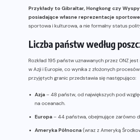
Przykłady to Gibraltar, Hongkong czy Wysp
posiadające własne reprezentacje sportowe
sportowa i kulturowa, a nie formalny status polit
Liczba państw według posz
Rozkład 195 państw uznawanych przez ONZ jest n
w Azji i Europie, co wynika z złożonych procesó
przyjętych granic przedstawia się następująco:
Azja
– 48 państw, od największych pod względe
na oceanach.
Europa
– 44 państwa, obejmujące zarówno duże
Ameryka Północna
(wraz z Ameryką Środkow