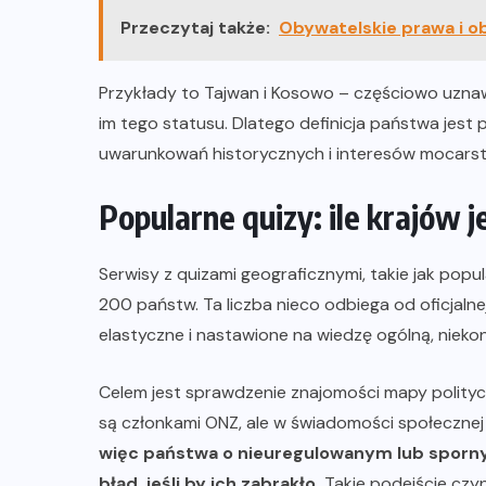
Przeczytaj także:
Obywatelskie prawa i o
Przykłady to Tajwan i Kosowo – częściowo uzna
im tego statusu. Dlatego definicja państwa jest pł
uwarunkowań historycznych i interesów mocarst
Popularne quizy: ile krajów j
Serwisy z quizami geograficznymi, takie jak popul
200 państw. Ta liczba nieco odbiega od oficjalnej
elastyczne i nastawione na wiedzę ogólną, nieko
Celem jest sprawdzenie znajomości mapy politycz
są członkami ONZ, ale w świadomości społecznej 
więc państwa o nieuregulowanym lub sporny
błąd, jeśli by ich zabrakło.
Takie podejście czyn