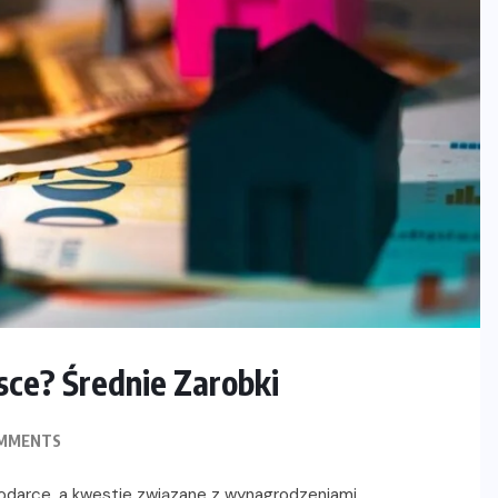
sce? Średnie Zarobki
MMENTS
odarce, a kwestie związane z wynagrodzeniami