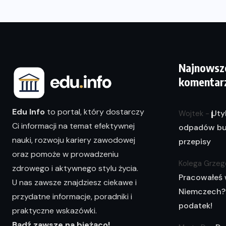
Najnowsz
komentar
Edu Info
to portal, który dostarczy
Uty
Wojtek
-
Ci informacji na temat efektywnej
odpadów bu
nauki, rozwoju kariery zawodowej
przepisy
oraz pomoże w prowadzeniu
Kolega Grzeg
zdrowego i aktywnego stylu życia.
Pracowałeś
U nas zawsze znajdziesz ciekawe i
Niemczech?
przydatne informacje, poradniki i
podatek!
praktyczne wskazówki.
Bądź zawsze na bieżąco!