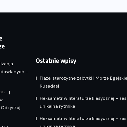
e
ze
Ostatnie wpisy
lizacja
dowlanych –
Plaże, starożytne zabytki i Morze Egejski
Kusadasi
orz
-
Heksametr w literaturze klasycznej – zas
 w
unikalna rytmika
 Odzyskaj
Heksametr w literaturze klasycznej – zas
unikalna rytmika