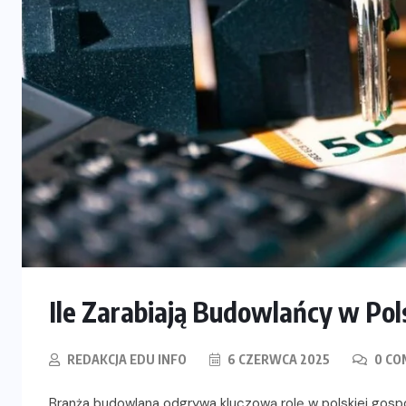
Ile Zarabiają Budowlańcy w Pol
REDAKCJA EDU INFO
6 CZERWCA 2025
0 CO
Branża budowlana odgrywa kluczową rolę w polskiej gosp