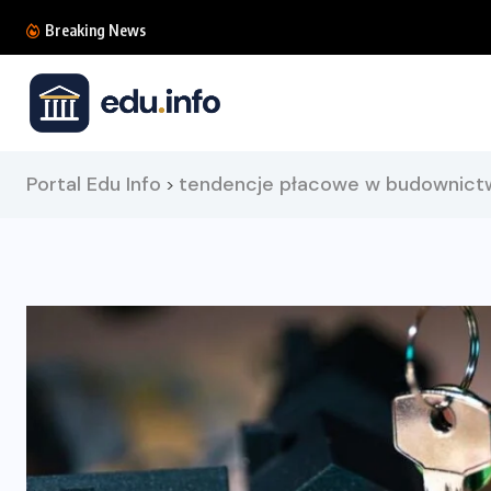
Heksametr w literaturze klasycznej – zasady i u
Breaking News
Portal Edu Info
tendencje płacowe w budownict
>