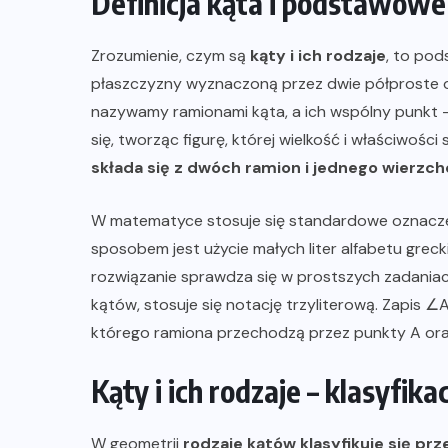
Definicja kąta i podstawow
Zrozumienie, czym są
kąty i ich rodzaje
, to pod
płaszczyzny wyznaczoną przez dwie półproste 
nazywamy ramionami kąta, a ich wspólny punkt –
się, tworząc figurę, której wielkość i właściwoś
składa się z dwóch ramion i jednego wierzch
W matematyce stosuje się standardowe oznaczeni
sposobem jest użycie małych liter alfabetu grecki
rozwiązanie sprawdza się w prostszych zadaniach
kątów, stosuje się notację trzyliterową. Zapis 
którego ramiona przechodzą przez punkty A ora
Kąty i ich rodzaje – klasyfik
W geometrii
rodzaje kątów klasyfikuje się p