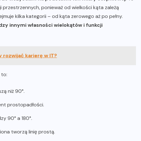
acji przestrzennych, ponieważ od wielkości kąta zależą
jmuje kilka kategorii – od kąta zerowego aż po pełny.
dzy innymi własności wielokątów i funkcji
 rozwijać karierę w IT?
to:
szą niż 90°.
nt prostopadłości.
zy 90° a 180°.
ona tworzą linię prostą.