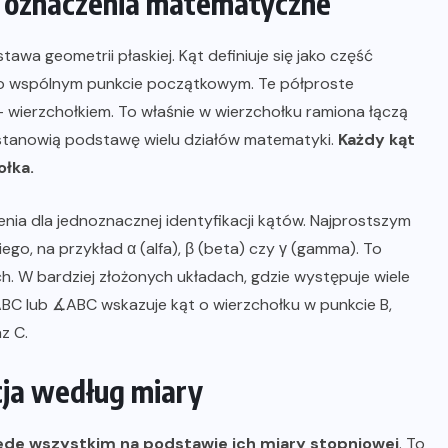
e oznaczenia matematyczne
stawa geometrii płaskiej. Kąt definiuje się jako część
o wspólnym punkcie początkowym. Te półproste
 wierzchołkiem. To właśnie w wierzchołku ramiona łączą
ci stanowią podstawę wielu działów matematyki.
Każdy kąt
ołka.
a dla jednoznacznej identyfikacji kątów. Najprostszym
ego, na przykład α (alfa), β (beta) czy γ (gamma). To
. W bardziej złożonych układach, gdzie występuje wiele
∠ABC lub ∡ABC wskazuje kąt o wierzchołku w punkcie B,
z C.
acja według miary
rzede wszystkim na podstawie ich miary stopniowej
. To