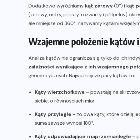
Dodatkowo wyróżniamy
kąt zerowy
(0°) i
kąt p
(zerowy, ostry, prosty, rozwarty i półpełny) okre
ale mniejsze od 360°, nazywamy kątami wklęsłym
Wzajemne położenie kątów i 
Analiza kątów nie ogranicza się tylko do ich indy
zależności wynikające z ich wzajemnego poł
geometrycznych. Najważniejsze pary kątów to:
Kąty wierzchołkowe
– powstają na skrzyżow
siebie, o równościach miar.
Kąty przyległe
– to dwa kąty, które dzielą je
suma zawsze wynosi 180°.
Kąty odpowiadające i naprzemianległe
– po