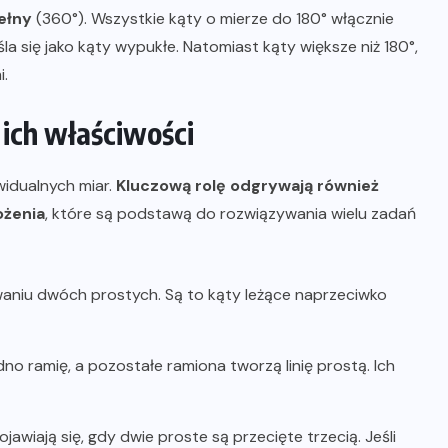
ełny
(360°). Wszystkie kąty o mierze do 180° włącznie
śla się jako kąty wypukłe. Natomiast kąty większe niż 180°,
i.
ich właściwości
widualnych miar.
Kluczową rolę odgrywają również
ożenia
, które są podstawą do rozwiązywania wielu zadań
aniu dwóch prostych. Są to kąty leżące naprzeciwko
dno ramię, a pozostałe ramiona tworzą linię prostą. Ich
jawiają się, gdy dwie proste są przecięte trzecią. Jeśli