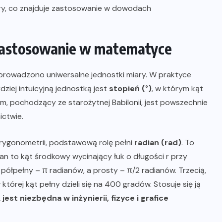
ary, co znajduje zastosowanie w dowodach
h zastosowanie w matematyce
prowadzono uniwersalne jednostki miary. W praktyce
dziej intuicyjną jednostką jest
stopień (°)
, w którym kąt
em, pochodzący ze starożytnej Babilonii, jest powszechnie
ictwie.
trygonometrii, podstawową rolę pełni
radian (rad)
. To
an to kąt środkowy wycinający łuk o długości r przy
 półpełny – π radianów, a prosty – π/2 radianów. Trzecią,
w której kąt pełny dzieli się na 400 gradów. Stosuje się ją
est niezbędna w inżynierii, fizyce i grafice