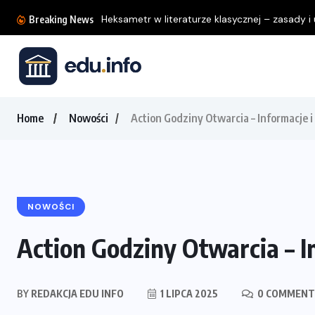
Heksametr w literaturze klasycznej – zasady i u
Breaking News
Home
Nowości
Action Godziny Otwarcia – Informacje i
NOWOŚCI
Action Godziny Otwarcia – I
BY
REDAKCJA EDU INFO
1 LIPCA 2025
0 COMMENT