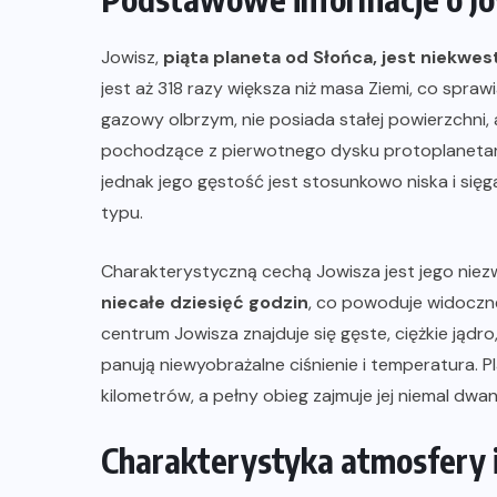
Jowisz,
piąta planeta od Słońca, jest niekw
jest aż 318 razy większa niż masa Ziemi, co spraw
gazowy olbrzym, nie posiada stałej powierzchni, a
pochodzące z pierwotnego dysku protoplanetarn
jednak jego gęstość jest stosunkowo niska i sięg
typu.
Charakterystyczną cechą Jowisza jest jego niez
niecałe dziesięć godzin
, co powoduje widoczn
centrum Jowisza znajduje się gęste, ciężkie jądr
panują niewyobrażalne ciśnienie i temperatura. P
kilometrów, a pełny obieg zajmuje jej niemal dwan
Charakterystyka atmosfery 