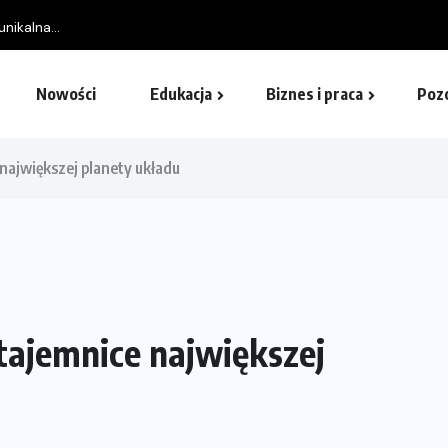
nikalna...
Nowości
Edukacja
Biznes i praca
Poz
 największej planety układu
 tajemnice największej