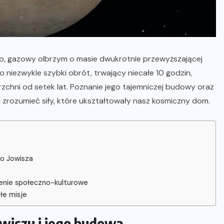
go, gazowy olbrzym o masie dwukrotnie przewyższającej
 niezwykle szybki obrót, trwający niecałe 10 godzin,
chni od setek lat. Poznanie jego tajemniczej budowy oraz
 zrozumieć siły, które ukształtowały nasz kosmiczny dom.
o Jowisza
czenie społeczno-kulturowe
łe misje
wiszu i jego budowa