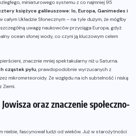
rozległego, miniaturowego systemu z co najmniej 95
tery księżyce galileuszowe: Io, Europa, Ganimedes i
 w całym Układzie Słonecznym – na tyle dużym, że mógłby
h szczególną uwagę naukowców przyciąga Europa, gdyż
balny ocean słonej wody, co czyni ją kluczowym celem
ierścieni, znacznie mniej spektakularny niż u Saturna.
h cząstek pyłu
, prawdopodobnie wyrzucanych z
ez mikrometeoroidy. Ze względu na ich subtelność i niską
 Ziemi.
a Jowisza oraz znaczenie społeczno-
ym niebie, fascynował ludzi od wieków. Już w starożytności