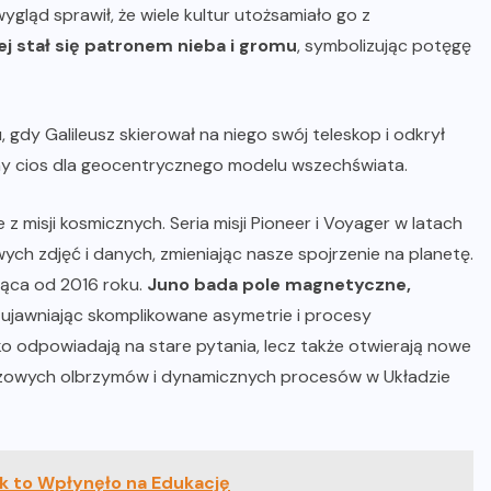
gląd sprawił, że wiele kultur utożsamiało go z
ej stał się patronem nieba i gromu
, symbolizując potęgę
 gdy Galileusz skierował na niego swój teleskop i odkrył
ny cios dla geocentrycznego modelu wszechświata.
misji kosmicznych. Seria misji Pioneer i Voyager w latach
ch zdjęć i danych, zmieniając nasze spojrzenie na planetę.
ąca od 2016 roku.
Juno bada pole magnetyczne,
, ujawniając skomplikowane asymetrie i procesy
o odpowiadają na stare pytania, lecz także otwierają nowe
owych olbrzymów i dynamicznych procesów w Układzie
ak to Wpłynęło na Edukację