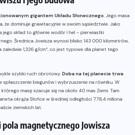
estionowanym gigantem Układu Słonecznego
. Jego masa
ia, że dominuje grawitacyjnie w swoim sąsiedztwie. Jako
 jego skład to głównie wodór i hel – pierwiastki
ego. Średnica Jowisza wynosi blisko 143 000 kilometrów,
a zaledwie 1,326 g/cm³, co jest typowe dla planet tego
wykle szybki ruch obrotowy.
Doba na tej planecie trwa
e spłaszczenie biegunów i wybrzuszenie na równiku. W
o, którego masę szacuje się na około 40 mas Ziemi. Tam
laneta okrąża Słońce w średniej odległości 778,4 miliona
aście ziemskich lat.
i pola magnetycznego Jowisza