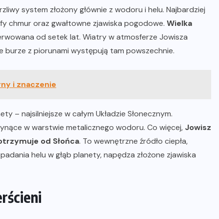
zliwy system złożony głównie z wodoru i helu. Najbardziej
efy chmur oraz gwałtowne zjawiska pogodowe.
Wielka
serwowana od setek lat. Wiatry w atmosferze Jowisza
e burze z piorunami występują tam powszechnie.
ny i znaczenie
ty – najsilniejsze w całym Układzie Słonecznym.
łynące w warstwie metalicznego wodoru. Co więcej,
Jowisz
ż otrzymuje od Słońca
. To wewnętrzne źródło ciepła,
 opadania helu w głąb planety, napędza złożone zjawiska
rścieni