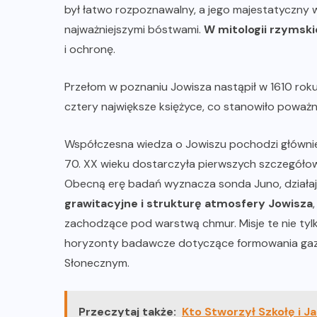
był łatwo rozpoznawalny, a jego majestatyczny wy
najważniejszymi bóstwami.
W mitologii rzymski
i ochronę.
Przełom w poznaniu Jowisza nastąpił w 1610 roku,
cztery największe księżyce, co stanowiło poważ
Współczesna wiedza o Jowiszu pochodzi głównie z 
70. XX wieku dostarczyła pierwszych szczegółowy
Obecną erę badań wyznacza sonda Juno, działaj
grawitacyjne i strukturę atmosfery Jowisza
zachodzące pod warstwą chmur. Misje te nie tylk
horyzonty badawcze dotyczące formowania gaz
Słonecznym.
Przeczytaj także:
Kto Stworzył Szkołę i J