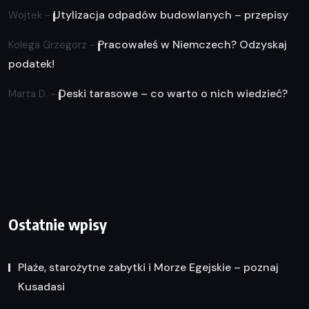
Utylizacja odpadów budowlanych – przepisy
Wojtek
-
Pracowałeś w Niemczech? Odzyskaj
Kolega Grzegorz
-
podatek!
Deski tarasowe – co warto o nich wiedzieć?
Marta D.
-
Ostatnie wpisy
Plaże, starożytne zabytki i Morze Egejskie – poznaj
Kusadasi