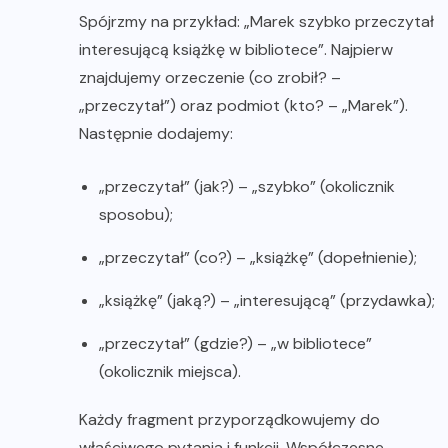
Spójrzmy na przykład: „Marek szybko przeczytał
interesującą książkę w bibliotece”. Najpierw
znajdujemy orzeczenie (co zrobił? –
„przeczytał”) oraz podmiot (kto? – „Marek”).
Następnie dodajemy:
„przeczytał” (jak?) – „szybko” (okolicznik
sposobu);
„przeczytał” (co?) – „książkę” (dopełnienie);
„książkę” (jaką?) – „interesującą” (przydawka);
„przeczytał” (gdzie?) – „w bibliotece”
(okolicznik miejsca).
Każdy fragment przyporządkowujemy do
właściwego pytania i funkcji. Współczesne