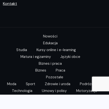
Kontakt
Nowości
Edukacja
Studia
Kursy online i e-learning
Matura i egzaminy
Języki obce
Biznes i praca
Biznes
Praca
Pozostałe
Moda
Sport
Zdrowie i uroda
Podróże
Technologia
Umowy i polisy
Motoryzacja
© 2023,
Edu.info.pl
All Rights Reserved